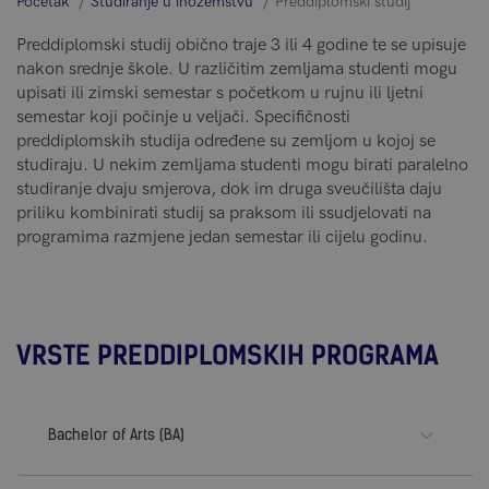
Početak
Studiranje u inozemstvu
Preddiplomski studij
Preddiplomski studij obično traje 3 ili 4 godine te se upisuje
nakon srednje škole. U različitim zemljama studenti mogu
upisati ili zimski semestar s početkom u rujnu ili ljetni
semestar koji počinje u veljači. Specifičnosti
preddiplomskih studija određene su zemljom u kojoj se
studiraju. U nekim zemljama studenti mogu birati paralelno
studiranje dvaju smjerova, dok im druga sveučilišta daju
priliku kombinirati studij sa praksom ili ssudjelovati na
programima razmjene jedan semestar ili cijelu godinu.
VRSTE PREDDIPLOMSKIH PROGRAMA
Bachelor of Arts (BA)