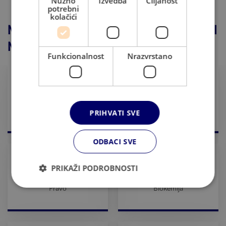
Nužno
Izvedba
Ciljanost
potrebni
kolačići
NAJPOPULARNIJI STUDIJSKI PROGRAMI
MEĐU HRVATSKIM STUDENTIMA
Funkcionalnost
Nrazvrstano
Ekonomija
Business
PRIHVATI SVE
ODBACI SVE
PRIKAŽI PODROBNOSTI
Pravo
Biokemija