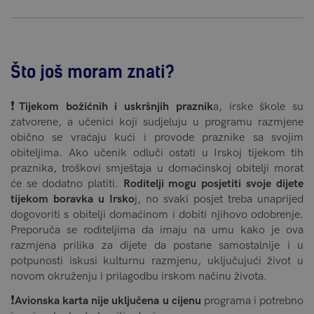
Što još moram znati?
❗️
Tijekom božićnih i uskršnjih praznik
a, irske škole su
zatvorene, a učenici koji sudjeluju u programu razmjene
obično se vraćaju kući i provode praznike sa svojim
obiteljima. Ako učenik odluči ostati u Irskoj tijekom tih
praznika, troškovi smještaja u domaćinskoj obitelji morat
će se dodatno platiti.
Roditelji mogu posjetiti svoje dijete
tijekom boravka u Irsko
j, no svaki posjet treba unaprijed
dogovoriti s obitelji domaćinom i dobiti njihovo odobrenje.
Preporuča se roditeljima da imaju na umu kako je ova
razmjena prilika za dijete da postane samostalnije i u
potpunosti iskusi kulturnu razmjenu, uključujući život u
novom okruženju i prilagodbu irskom načinu života.
❗️
Avionska karta nije uključena u cijenu
programa i potrebno