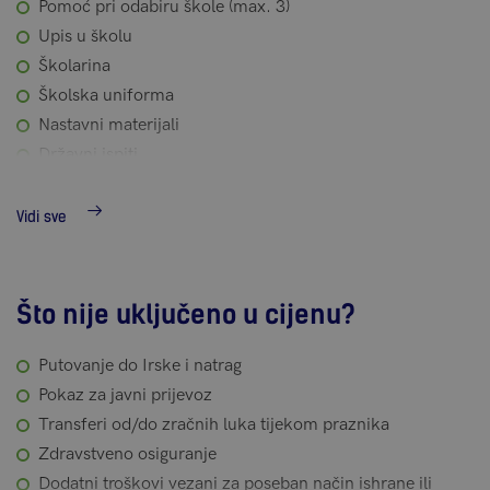
Pomoć pri odabiru škole (max. 3)
Upis u školu
Školarina
Školska uniforma
Nastavni materijali
Državni ispiti
Povratni transfer do zračne luke na početku i kraju
programa
Vidi sve
Srednjoškolski obrazovni savjetnik tijekom programa
Mjesečni izvještaj o učenikovom napretku
Skrbništvo
Što nije uključeno u cijenu?
Dokumente potrebne za nostrifikaciju
Pomoć pri odabiru obitelji domaćina
Putovanje do Irske i natrag
Puni pansion (3 obroka svaki dan)
Pokaz za javni prijevoz
Pristup svim sadržajima kod obitelji domaćina
Transferi od/do zračnih luka tijekom praznika
Zdravstveno osiguranje
Dodatni troškovi vezani za poseban način ishrane ili