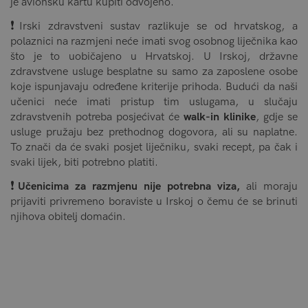
je avionsku kartu kupiti odvojeno.
❗️
Irski zdravstveni sustav razlikuje se od hrvatskog, a
polaznici na razmjeni neće imati svog osobnog liječnika kao
što je to uobičajeno u Hrvatskoj. U Irskoj, državne
zdravstvene usluge besplatne su samo za zaposlene osobe
koje ispunjavaju određene kriterije prihoda. Budući da naši
učenici neće imati pristup tim uslugama, u slučaju
zdravstvenih potreba posjećivat će
walk-in klinike
, gdje se
usluge pružaju bez prethodnog dogovora, ali su naplatne.
To znači da će svaki posjet liječniku, svaki recept, pa čak i
svaki lijek, biti potrebno platiti.
❗️
Učenicima za razmjenu nije potrebna viza,
ali moraju
prijaviti privremeno boraviste u Irskoj o čemu će se brinuti
njihova obitelj domaćin.