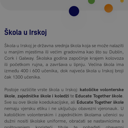
Škola u Irskoj
Škola u Irskoj je državna srednja škola koja se može nalaziti
u manjim mjestima ili većim gradovima kao što su Dublin,
Cork i Galway. Školska godina započinje krajem kolovoza
ili početkom rujna, a završava u lipnju. Većina škola ima
između 400 i 600 učenika, dok najveća škola u Irskoj broji
čak 1300 učenika.
Postoje različite vrste škola u Irskoj:
katoličke volonterske
škole
,
zajedničke škole i koledži
te
Educate Together škole
.
Sve su ove škole koedukacijske, ali
Educate Together škole
nemaju vjersku etiku i ne uključuju obavezni vjeronauk. U
katoličkim volonterskim i zajedničkim školama učenici su
dužni nositi školske uniforme, obraćati se nastavnicima s
poštovanjem koristeći titule te pohađati obavezni