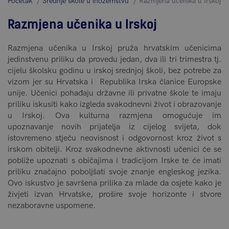
Početak
Srednje škole u inozemstvu
Razmjena učenika u Irskoj
Razmjena učenika u Irskoj
Razmjena učenika u Irskoj pruža hrvatskim učenicima
jedinstvenu priliku da provedu jedan, dva ili tri trimestra tj.
cijelu školsku godinu u irskoj srednjoj školi, bez potrebe za
vizom jer su Hrvatska i Republika Irska članice Europske
unije. Učenici pohađaju državne ili privatne škole te imaju
priliku iskusiti kako izgleda svakodnevni život i obrazovanje
u Irskoj. Ova kulturna razmjena omogućuje im
upoznavanje novih prijatelja iz cijelog svijeta, dok
istovremeno stječu neovisnost i odgovornost kroz život s
irskom obitelji. Kroz svakodnevne aktivnosti učenici će se
pobliže upoznati s običajima i tradicijom Irske te će imati
priliku značajno poboljšati svoje znanje engleskog jezika.
Ovo iskustvo je savršena prilika za mlade da osjete kako je
živjeti izvan Hrvatske, prošire svoje horizonte i stvore
nezaboravne uspomene.