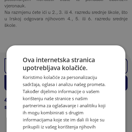
vjeronauk.
Na razmjenu ćete ići u 2., 3. ili 4. razredu srednje škole, što
u Irskoj odgovara njihovom 4., 5. ili 6. razredu srednje
škole.
Ova internetska stranica
upotrebljava kolačiće.
4.razred (Transition Year)
Koristimo kolačiće za personalizaciju
5. razred i 6. razred
sadržaja, oglasa i analizu našeg prometa.
Također dijelimo informacije o vašem
korištenju naše stranice s našim
4. razred ili 2.razred srednje škole po hrvatskom
partnerima za oglašavanje i analitiku koji
sustavu
ih mogu kombinirati s drugim
informacijama koje ste im dali ili koje su
U irskom srednjoškolskom obrazovnom sustavu
prikupili iz vašeg korištenja njihovih
4.razred se još naziva i Transition Year te čini jedinstvenu