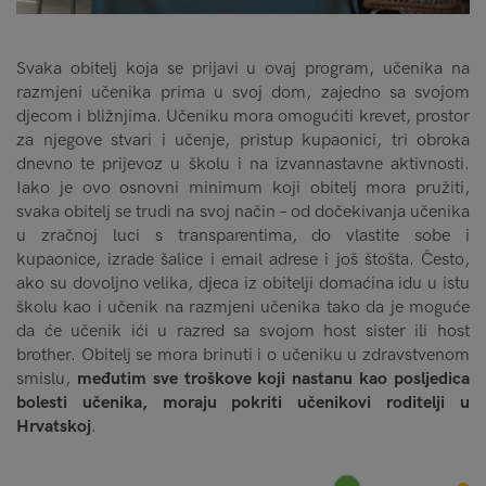
Svaka obitelj koja se prijavi u ovaj program, učenika na
razmjeni učenika prima u svoj dom, zajedno sa svojom
djecom i bližnjima. Učeniku mora omogućiti krevet, prostor
za njegove stvari i učenje, pristup kupaonici, tri obroka
dnevno te prijevoz u školu i na izvannastavne aktivnosti.
Iako je ovo osnovni minimum koji obitelj mora pružiti,
svaka obitelj se trudi na svoj način – od dočekivanja učenika
u zračnoj luci s transparentima, do vlastite sobe i
kupaonice, izrade šalice i email adrese i još štošta. Često,
ako su dovoljno velika, djeca iz obitelji domaćina idu u istu
školu kao i učenik na razmjeni učenika tako da je moguće
da će učenik ići u razred sa svojom host sister ili host
brother. Obitelj se mora brinuti i o učeniku u zdravstvenom
smislu,
međutim sve troškove koji nastanu kao posljedica
bolesti učenika, moraju pokriti učenikovi roditelji u
Hrvatskoj
.