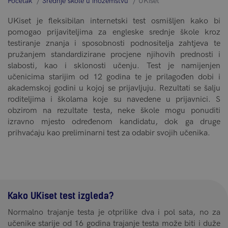
Početak
Srednje škole u inozemstvu
UKiset
UKiset je fleksibilan internetski test osmišljen kako bi
pomogao prijaviteljima za engleske srednje škole kroz
testiranje znanja i sposobnosti podnositelja zahtjeva te
pružanjem standardizirane procjene njihovih prednosti i
slabosti, kao i sklonosti učenju. Test je namijenjen
učenicima starijim od 12 godina te je prilagođen dobi i
akademskoj godini u kojoj se prijavljuju. Rezultati se šalju
roditeljima i školama koje su navedene u prijavnici. S
obzirom na rezultate testa, neke škole mogu ponuditi
izravno mjesto određenom kandidatu, dok ga druge
prihvaćaju kao preliminarni test za odabir svojih učenika.
Kako UKiset test izgleda?
Normalno trajanje testa je otprilike dva i pol sata, no za
učenike starije od 16 godina trajanje testa može biti i duže