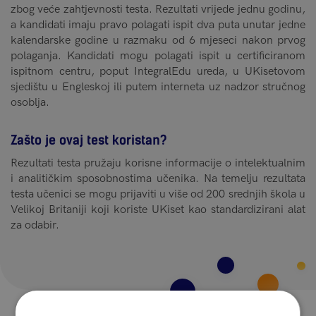
zbog veće zahtjevnosti testa. Rezultati vrijede jednu godinu,
a kandidati imaju pravo polagati ispit dva puta unutar jedne
kalendarske godine u razmaku od 6 mjeseci nakon prvog
polaganja. Kandidati mogu polagati ispit u certificiranom
ispitnom centru, poput IntegralEdu ureda, u UKisetovom
sjedištu u Engleskoj ili putem interneta uz nadzor stručnog
osoblja.
Zašto je ovaj test koristan?
Rezultati testa pružaju korisne informacije o intelektualnim
i analitičkim sposobnostima učenika. Na temelju rezultata
testa učenici se mogu prijaviti u više od 200 srednjih škola u
Velikoj Britaniji koji koriste UKiset kao standardizirani alat
za odabir.