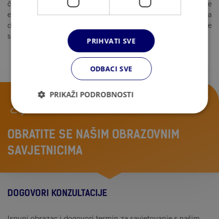
čitanje teksta s razumijevanjem, slušanje i kreativno pisanje
eseja na zadanu temu; težina i volumen ocjenjuju se prema
dobi kandidata, a esej je jedina komponenta na papiru i piše
se 30 minuta.
PRIHVATI SVE
ODBACI SVE
PRIKAŽI PODROBNOSTI
OBRATITE SE NAŠIM OBRAZOVNIM
SAVJETNICIMA
DOGOVORI KONZULTACIJE
Ispuni obrazac i dogovori termin za savjetovanje s našim