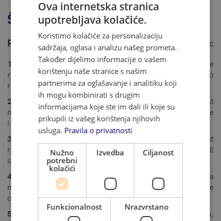
Ova internetska stranica
Što se testira UKisetom?
upotrebljava kolačiće.
Koristimo kolačiće za personalizaciju
Procjenjuju se kvalitete kandidata u pet područja:
sadržaja, oglasa i analizu našeg prometa.
Također dijelimo informacije o vašem
1. Neverbalno zaključivanje:
procjenjuju se vještine
korištenju naše stranice s našim
rješavanja problema pomoću dijagrama i grafikona umjesto
partnerima za oglašavanje i analitiku koji
riječi.
ih mogu kombinirati s drugim
2. Prostorne sposobnosti:
provjerava se sposobnost
informacijama koje ste im dali ili koje su
mentalnog rotiranja i pretvaranja figura u dvodimenzionalne
prikupili iz vašeg korištenja njihovih
i trodimenzionalne koordinatne sustave.
usluga.
Pravila o privatnosti
3. Verbalno zaključivanje:
provjerava se sposobnost
rješavanja problema pomoću značenja pojedinih riječi ili
Nužno
Izvedba
Ciljanost
potrebni
izraza.
kolačići
4. Kvantitativna procjena:
procjenjuje se primjena
matematičkog znanja i ocjenjivanju vještine za rješavanje
određenih kvantitativnih problema.
Funkcionalnost
Nrazvrstano
5. Engleski jezik:
uključuje znanje gramatike, vokabulara,