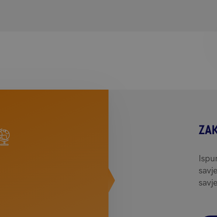
ZA
Ispu
savj
savj