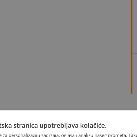
ska stranica upotrebljava kolačiće.
e za personalizaciju sadržaja, oglasa i analizu našeg prometa. Tak