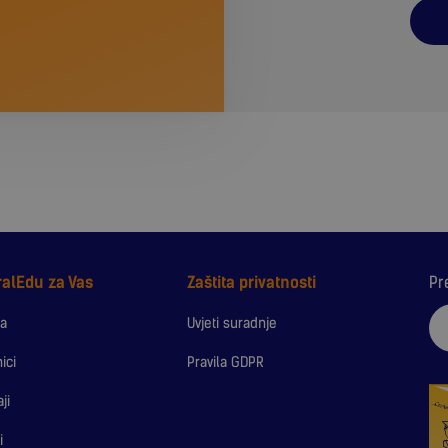
ralEdu za Vas
Zaštita privatnosti
Pr
a
Uvjeti suradnje
ici
Pravila GDPR
ji
i