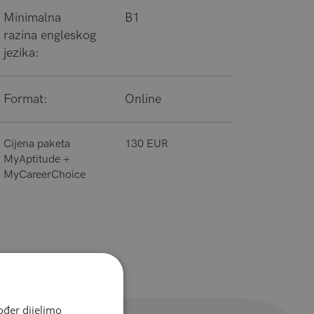
Minimalna
B1
razina engleskog
jezika:
Format:
Online
Cijena paketa
130 EUR
MyAptitude +
MyCareerChoice
ođer dijelimo