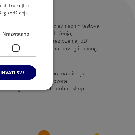
alitiku koji ih
titude?
šeg korištenja
inuta i uključuje osam pojedinačnih testova
anja, numeričkog obrazloženja,
Nrazvrstano
nja, 2D prostornog obrazloženja, 3D
a, aritmetičkog izračuna, brzog i točnog
od 3 komponente:
IHVATI SVE
 vremenu za broj odgovora na pitanja
emelju broja točnih odgovora
tima drugih učenika iste dobne skupine