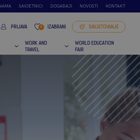
 NAMA
SAVJETNICI
DOGAĐAJI
NOVOSTI
KONTAKT
PRIJAVA
IZABRANI
SAVJETOVANJE
0
I
WORK AND
WORLD EDUCATION
TRAVEL
FAIR