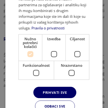
atmosferu, svaki učenik dobiva personaliziranu
partnerima za oglašavanje i analitiku koji
pažnju i podršku. Ova metoda osigurava da studenti
ih mogu kombinirati s drugim
informacijama koje ste im dali ili koje su
mogu ostvariti svoj puni potencijal i istaknuti se u
prikupili iz vašeg korištenja njihovih
odabranom području ili predmetima.
usluga.
Pravila o privatnosti
Nužno
Izvedba
Ciljanost
Različiti obrazovni programi
potrebni
kolačići
Švicarska nudi niz obrazovnih programa, od A-
levels do International Baccalaureate (IB), njemačkog
Funkcionalnost
Nrazvrstano
Abitur programa i američke diplome. Ova
raznolikost omogućuje studentima odabir studijskog
programa koji najbolje odgovara njihovim
akademskim i profesionalnim aspiracijama.
PRIHVATI SVE
Naš idilični kampus skriven je u prekrasnom
planinskom gradiću Leysinu. Studentima pruža
ODBACI SVE