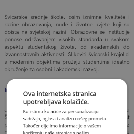
Švicarske srednje škole, osim iznimne kvalitete i
razine obrazovanja, nude i životne uvjete koji su
doista na svjetskoj razini. Obrazovne se institucije
ponose održavanjem visokih standarda u svakom
aspektu studentskog života, od akademskih do
izvannastavnih aktivnosti. Slikoviti švicarski krajolici
s modernim objektima pružaju studentima idealno
okruženje za osobni i akademski razvoj.
Individualni pristup
Ova internetska stranica
upotrebljava kolačiće.
Jedan od glavnih razloga zašto su internati u
Koristimo kolačiće za personalizaciju
Švicarskoj visoko cijenjeni jest njihova predanost
sadržaja, oglasa i analizu našeg prometa.
pružanju individualnog pristupa obrazovanju. Uz
Također dijelimo informacije o vašem
relativno malen broj učenika u razredu i obiteljsku
korištenju naše stranice s našim