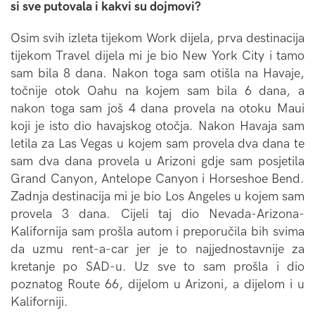
si sve putovala i kakvi su dojmovi?
Osim svih izleta tijekom Work dijela, prva destinacija
tijekom Travel dijela mi je bio New York City i tamo
sam bila 8 dana. Nakon toga sam otišla na Havaje,
točnije otok Oahu na kojem sam bila 6 dana, a
nakon toga sam još 4 dana provela na otoku Maui
koji je isto dio havajskog otočja. Nakon Havaja sam
letila za Las Vegas u kojem sam provela dva dana te
sam dva dana provela u Arizoni gdje sam posjetila
Grand Canyon, Antelope Canyon i Horseshoe Bend.
Zadnja destinacija mi je bio Los Angeles u kojem sam
provela 3 dana. Cijeli taj dio Nevada-Arizona-
Kalifornija sam prošla autom i preporučila bih svima
da uzmu rent-a-car jer je to najjednostavnije za
kretanje po SAD-u. Uz sve to sam prošla i dio
poznatog Route 66, dijelom u Arizoni, a dijelom i u
Kaliforniji.