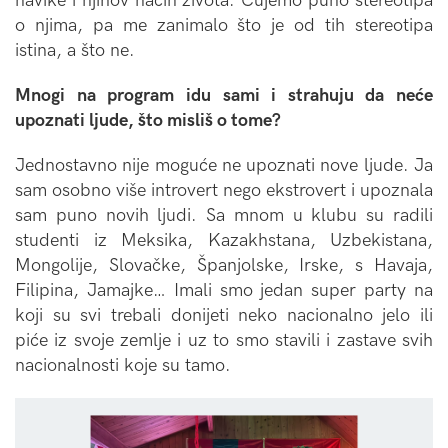
navike i njihov način života. Čujemo puno stereotipa
o njima, pa me zanimalo što je od tih stereotipa
istina, a što ne.
Mnogi na program idu sami i strahuju da neće
upoznati ljude, što misliš o tome?
Jednostavno nije moguće ne upoznati nove ljude. Ja
sam osobno više introvert nego ekstrovert i upoznala
sam puno novih ljudi. Sa mnom u klubu su radili
studenti iz Meksika, Kazakhstana, Uzbekistana,
Mongolije, Slovačke, Španjolske, Irske, s Havaja,
Filipina, Jamajke… Imali smo jedan super party na
koji su svi trebali donijeti neko nacionalno jelo ili
piće iz svoje zemlje i uz to smo stavili i zastave svih
nacionalnosti koje su tamo.