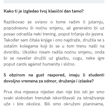
Kako ti je izgledao tvoj klasični dan tamo?
Razlikovao se ovisno o tome radim li jutarnju,
popodnevnu ili noćnu smjenu, ali generalno bi uz
posao odradila neki trening, poput trčanja do jezera.
Također sam čitala knjige i ono najdraže, družila se s
ostalim kolegama koji bi se u tom trenu našli na
dvorištu. Ukoliko nisam radila noćnu smjenu, onda
bi se navečer družili uz glazbu, cugu, neke igre
poput cards against humanity i slično.
S obzirom na gust raspored, imaju li studenti
dovoljno vremena za odmor, druženje i izlaske?
Prva dva mjeseca nijedan dan nije bio isti jer smo
svaki slobodan trenutak iskorištavali za istraživanje
uže i šire okolice. Bili smo okruženi planinama,