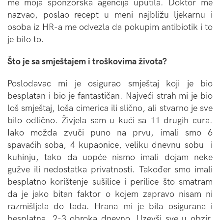
me moja sponzorska agencija uputila. Doktor me
nazvao, poslao recept u meni najbližu ljekarnu i
osoba iz HR-a me odvezla da pokupim antibiotik i to
je bilo to.
Što je sa smještajem i troškovima života?
Poslodavac mi je osigurao smještaj koji je bio
besplatan i bio je fantastičan. Najveći strah mi je bio
loš smještaj, loša cimerica ili slično, ali stvarno je sve
bilo odlično. Živjela sam u kući sa 11 drugih cura.
Iako možda zvuči puno na prvu, imali smo 6
spavaćih soba, 4 kupaonice, veliku dnevnu sobu i
kuhinju, tako da uopće nismo imali dojam neke
gužve ili nedostatka privatnosti. Također smo imali
besplatno korištenje sušilice i perilice što smatram
da je jako bitan faktor o kojem zapravo nisam ni
razmišljala do tada. Hrana mi je bila osigurana i
besplatna, 2-3 obroka dnevno. Uzevši sve u obzir,