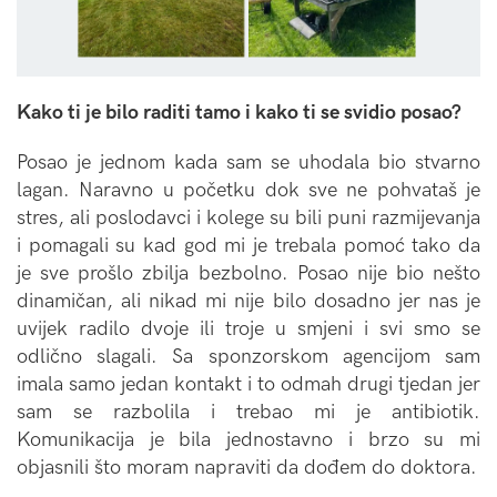
Kako ti je bilo raditi tamo i kako ti se svidio posao?
Posao je jednom kada sam se uhodala bio stvarno
lagan. Naravno u početku dok sve ne pohvataš je
stres, ali poslodavci i kolege su bili puni razmijevanja
i pomagali su kad god mi je trebala pomoć tako da
je sve prošlo zbilja bezbolno. Posao nije bio nešto
dinamičan, ali nikad mi nije bilo dosadno jer nas je
uvijek radilo dvoje ili troje u smjeni i svi smo se
odlično slagali. Sa sponzorskom agencijom sam
imala samo jedan kontakt i to odmah drugi tjedan jer
sam se razbolila i trebao mi je antibiotik.
Komunikacija je bila jednostavno i brzo su mi
objasnili što moram napraviti da dođem do doktora.