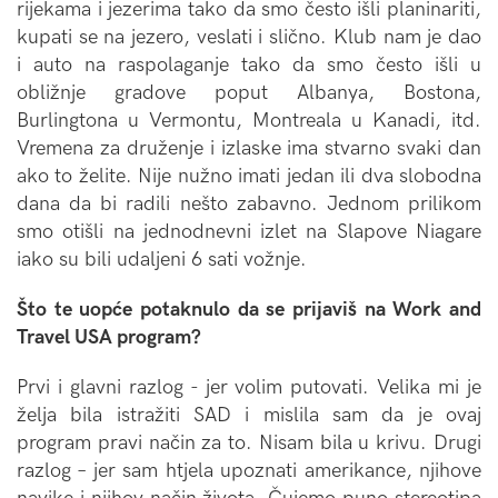
rijekama i jezerima tako da smo često išli planinariti,
kupati se na jezero, veslati i slično. Klub nam je dao
i auto na raspolaganje tako da smo često išli u
obližnje gradove poput Albanya, Bostona,
Burlingtona u Vermontu, Montreala u Kanadi, itd.
Vremena za druženje i izlaske ima stvarno svaki dan
ako to želite. Nije nužno imati jedan ili dva slobodna
dana da bi radili nešto zabavno. Jednom prilikom
smo otišli na jednodnevni izlet na Slapove Niagare
iako su bili udaljeni 6 sati vožnje.
Što te uopće potaknulo da se prijaviš na Work and
Travel USA program?
Prvi i glavni razlog - jer volim putovati. Velika mi je
želja bila istražiti SAD i mislila sam da je ovaj
program pravi način za to. Nisam bila u krivu. Drugi
razlog – jer sam htjela upoznati amerikance, njihove