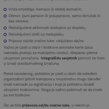
Vrsta smještaja: kampus ili obitelj domaćin;
Obroci: puni pansion ili polupansion, samo doručak ili
bez obroka;
(Ne)uključene aktivnosti dostupne uz doplatu;
(Ne)uključeni izleti uz nadoplatu;
Prijevoz od/do zračne luke: uključeno da/ne
Važno je uzeti u obzir i troškove avionske karte (plus
naknadu pratnju za maloljetnu osobu), džeparac prema
ukupnom proračunu.
IntegralEdu savjetnik
pomoći će Vam
u izradi sveobuhvatnog izračuna.
Pored navedenog, potrebno je uzeti u obzir da određeni
organizatori ljetnih kampova u inozemstvu mogu također
imati naknade za registraciju i koje je potrebno dodati
ukupnim troškovima. Stoga je važno pobrinuti se da znate
za sve troškove.
Što se tiče
prijevoza od/do zračne luke
, u nekim je