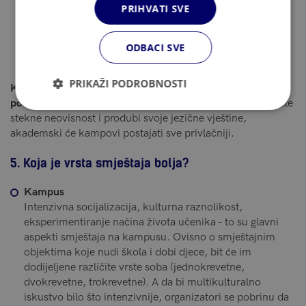
PRIHVATI SVE
postoji i opcija dnevnog kampa (djeca sudjeluju u
tečajevima i dnevnim aktivnostima na kampusu, te
popodne ili navečer, preuzimaju ih roditelji i dovode
ODBACI SVE
sutradan ujutro natrag na kampus), ali i prilika da kod
kuće uči s učiteljem (kućna nastava).
PRIKAŽI PODROBNOSTI
Klasična shema je da će prve godine otići na grupni
polazak, a sljedeće godine na individualni.
A tada, što dijete
stekne neovisnost i produbi svoje jezične vještine,
akademski će kampovi postajati sve privlačniji.
5. Koja je vrsta smještaja bolja?
Kampus
Intenzivna socijalizacija, kulturna raznolikost,
eksperimentiranje načina života učenika - to su glavni
aspekti smještaja na kampusu. Ovisno o smještajnim
objektima koje nudi škola i dobi djece, bit će im
dodijeljene različite vrste soba (jednokrevetne,
dvokrevetne, trokrevetne). A da bi multikulturalno
iskustvo bilo što intenzivnije, organizatori se pobrinu da