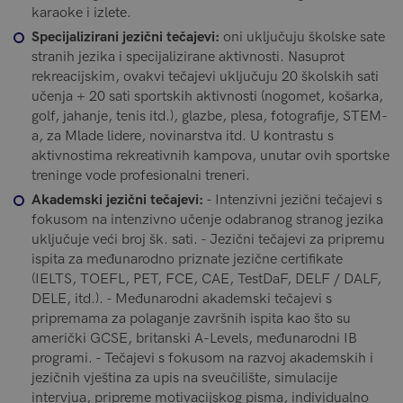
karaoke i izlete.
Specijalizirani jezični tečajevi:
oni uključuju školske sate
stranih jezika i specijalizirane aktivnosti. Nasuprot
rekreacijskim, ovakvi tečajevi uključuju 20 školskih sati
učenja + 20 sati sportskih aktivnosti (nogomet, košarka,
golf, jahanje, tenis itd.), glazbe, plesa, fotografije, STEM-
a, za Mlade lidere, novinarstva itd. U kontrastu s
aktivnostima rekreativnih kampova, unutar ovih sportske
treninge vode profesionalni treneri.
Akademski jezični tečajevi:
- Intenzivni jezični tečajevi s
fokusom na intenzivno učenje odabranog stranog jezika
uključuje veći broj šk. sati. - Jezični tečajevi za pripremu
ispita za međunarodno priznate jezične certifikate
(IELTS, TOEFL, PET, FCE, CAE, TestDaF, DELF / DALF,
DELE, itd.). - Međunarodni akademski tečajevi s
pripremama za polaganje završnih ispita kao što su
američki GCSE, britanski A-Levels, međunarodni IB
programi. - Tečajevi s fokusom na razvoj akademskih i
jezičnih vještina za upis na sveučilište, simulacije
intervjua, pripreme motivacijskog pisma, individualno