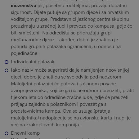
inozemstvu
jer, posebno roditeljima, pružaju dodatnu
sigurnost. Dijete putuje sa grupom djece i sa hrvatskim
voditeljom grupe. Predstavnici jezičnog centra skupinu
preuzimaju u zračnoj luci i prevoze do kampusa, gdje će
biti smješteni. Na odredištu se pridružuju grupi
međunarodne djece. Također, dobro je znati da je
ponuda grupnih polazaka ograničena, u odnosu na
pojedinačne.
Individualni polazak
Iako naziv može sugerirati da je namijenjen neovisnijoj
djeci, dobro je znati da se sve odvija pod nadzorom.
Maloljetni polaznici će putovati s članom posade
avioprijevoznika, koji će ga na aerodromu preuzeti, pratit
tijekom leta do odredišne zračne luke, gdje će preuzeti
prtljagu zajedno s polaznikom i povezat ga s
predstavnicima kampa. Ova se usluga (pratnja
maloljetnika) nadoplaćuje se na avionsku kartu i nudi je
većina zrakoplovnih kompanija.
Dnevni kamp