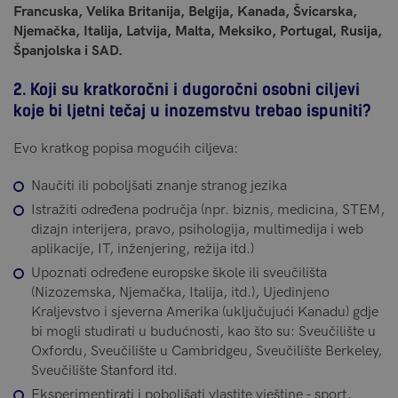
Francuska, Velika Britanija, Belgija, Kanada, Švicarska,
Njemačka, Italija, Latvija, Malta, Meksiko, Portugal, Rusija,
Španjolska i SAD.
2. Koji su kratkoročni i dugoročni osobni ciljevi
koje bi ljetni tečaj u inozemstvu trebao ispuniti?
Evo kratkog popisa mogućih ciljeva:
Naučiti ili poboljšati znanje stranog jezika
Istražiti određena područja (npr. biznis, medicina, STEM,
dizajn interijera, pravo, psihologija, multimedija i web
aplikacije, IT, inženjering, režija itd.)
Upoznati određene europske škole ili sveučilišta
(Nizozemska, Njemačka, Italija, itd.), Ujedinjeno
Kraljevstvo i sjeverna Amerika (uključujući Kanadu) gdje
bi mogli studirati u budućnosti, kao što su: Sveučilište u
Oxfordu, Sveučilište u Cambridgeu, Sveučilište Berkeley,
Sveučilište Stanford itd.
Eksperimentirati i poboljšati vlastite vještine - sport,