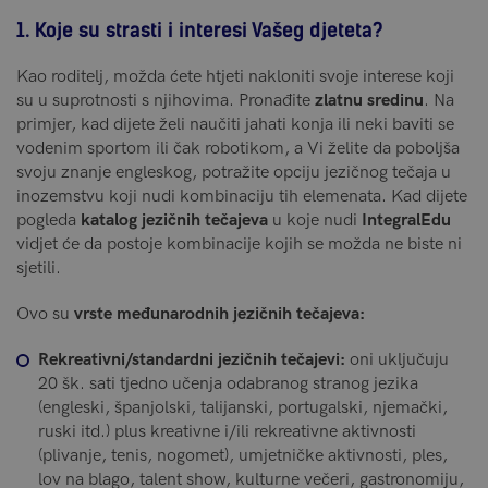
1. Koje su strasti i interesi Vašeg djeteta?
Kao roditelj, možda ćete htjeti nakloniti svoje interese koji
su u suprotnosti s njihovima. Pronađite
zlatnu sredinu
. Na
primjer, kad dijete želi naučiti jahati konja ili neki baviti se
vodenim sportom ili čak robotikom, a Vi želite da poboljša
svoju znanje engleskog, potražite opciju jezičnog tečaja u
inozemstvu koji nudi kombinaciju tih elemenata. Kad dijete
pogleda
katalog jezičnih tečajeva
u koje nudi
IntegralEdu
vidjet će da postoje kombinacije kojih se možda ne biste ni
sjetili.
Ovo su
vrste međunarodnih jezičnih tečajeva:
Rekreativni/standardni jezičnih tečajevi:
oni uključuju
20 šk. sati tjedno učenja odabranog stranog jezika
(engleski, španjolski, talijanski, portugalski, njemački,
ruski itd.) plus kreativne i/ili rekreativne aktivnosti
(plivanje, tenis, nogomet), umjetničke aktivnosti, ples,
lov na blago, talent show, kulturne večeri, gastronomiju,