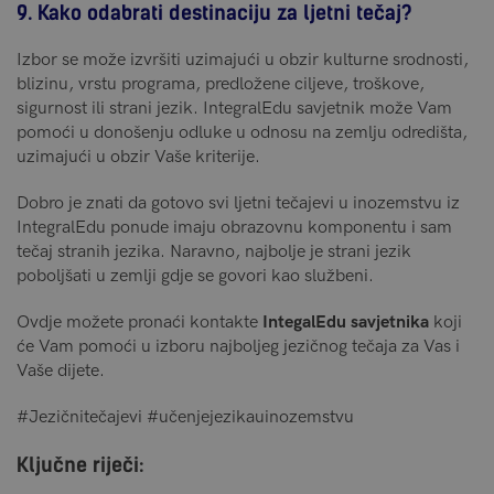
9. Kako odabrati destinaciju za ljetni tečaj?
Izbor se može izvršiti uzimajući u obzir kulturne srodnosti,
blizinu, vrstu programa, predložene ciljeve, troškove,
sigurnost ili strani jezik. IntegralEdu savjetnik može Vam
pomoći u donošenju odluke u odnosu na zemlju odredišta,
uzimajući u obzir Vaše kriterije.
Dobro je znati da gotovo svi ljetni tečajevi u inozemstvu iz
IntegralEdu ponude imaju obrazovnu komponentu i sam
tečaj stranih jezika. Naravno, najbolje je strani jezik
poboljšati u zemlji gdje se govori kao službeni.
Ovdje možete pronaći kontakte
IntegalEdu savjetnika
koji
će Vam pomoći u izboru najboljeg jezičnog tečaja za Vas i
Vaše dijete.
#Jezičnitečajevi
#učenjejezikauinozemstvu
Ključne riječi: