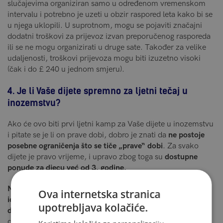
slučajevima organiziran samo u određenom vremenskom
intervalu i potrebno je uzeti u obzir raspored leta kako bi se
u njega uklopili. U suprotnom, mogu se pojaviti značajni
dodatni troškovi za prijevoz izvan preporučenog rasporeda
ili se ne mogu organizirati u druge sate. Također za velike
udaljenosti, troškovi prijevoza mogu biti izuzetno visoki
(čak i do £ 240 u jednom smjeru).
4. Je li Vaše dijete spremno za ljetni tečaj u
inozemstvu?
Ako će ovo biti prvi ljetni kamp za Vaše dijete u inozemstvu
i pitate se je li on prave dobi, dobro je znati da
ne postoje
posebne ograničenja što se tiče „prave“ dobi
. Za svako
dijete je pravo vrijeme, i upravo zbog toga su
dostupne
ponude za djecu već od 3. godine.
Najvažnije je da ćete se Vi i Vaše dijete osjećati ugodno s
Ova internetska stranica
idejom da ćete provesti barem 2 tjedna odvojeni jedno od
upotrebljava kolačiće.
drugog
. Evo nekih stvari koje morate uzeti u obzir prije
donošenja odluke: