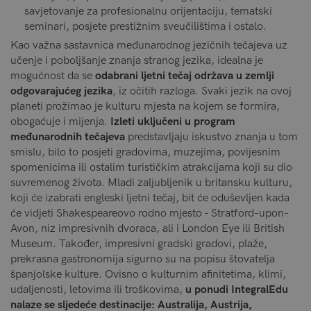
savjetovanje za profesionalnu orijentaciju, tematski
seminari, posjete prestižnim sveučilištima i ostalo.
Kao važna sastavnica međunarodnog jezičnih tečajeva uz
učenje i poboljšanje znanja stranog jezika, idealna je
mogućnost da se
odabrani ljetni tečaj održava u zemlji
odgovarajućeg jezika
, iz očitih razloga. Svaki jezik na ovoj
planeti prožimao je kulturu mjesta na kojem se formira,
obogaćuje i mijenja.
Izleti uključeni u program
međunarodnih tečajeva
predstavljaju iskustvo znanja u tom
smislu, bilo to posjeti gradovima, muzejima, povijesnim
spomenicima ili ostalim turističkim atrakcijama koji su dio
suvremenog života. Mladi zaljubljenik u britansku kulturu,
koji će izabrati engleski ljetni tečaj, bit će oduševljen kada
će vidjeti Shakespeareovo rodno mjesto - Stratford-upon-
Avon, niz impresivnih dvoraca, ali i London Eye ili British
Museum. Također, impresivni gradski gradovi, plaže,
prekrasna gastronomija sigurno su na popisu štovatelja
španjolske kulture. Ovisno o kulturnim afinitetima, klimi,
udaljenosti, letovima ili troškovima,
u ponudi IntegralEdu
nalaze se sljedeće destinacije: Australija, Austrija,