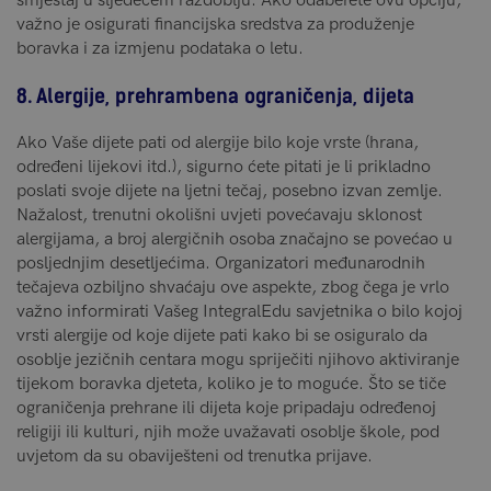
smještaj u sljedećem razdoblju. Ako odaberete ovu opciju,
važno je osigurati financijska sredstva za produženje
boravka i za izmjenu podataka o letu.
8. Alergije, prehrambena ograničenja, dijeta
Ako Vaše dijete pati od alergije bilo koje vrste (hrana,
određeni lijekovi itd.), sigurno ćete pitati je li prikladno
poslati svoje dijete na ljetni tečaj, posebno izvan zemlje.
Nažalost, trenutni okolišni uvjeti povećavaju sklonost
alergijama, a broj alergičnih osoba značajno se povećao u
posljednjim desetljećima. Organizatori međunarodnih
tečajeva ozbiljno shvaćaju ove aspekte, zbog čega je vrlo
važno informirati Vašeg IntegralEdu savjetnika o bilo kojoj
vrsti alergije od koje dijete pati kako bi se osiguralo da
osoblje jezičnih centara mogu spriječiti njihovo aktiviranje
tijekom boravka djeteta, koliko je to moguće. Što se tiče
ograničenja prehrane ili dijeta koje pripadaju određenoj
religiji ili kulturi, njih može uvažavati osoblje škole, pod
uvjetom da su obaviješteni od trenutka prijave.