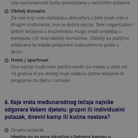
iste nacionalnosti budu pomiješane u različitim sobama.
Obitelj domaćin
Za one koji vole obiteljsku atmosferu i žele znati više o
drugim kulturama, ovo je dobra opcija. Neki organizatori
ljetnih tečajeva u inozemstvu mogu imati smještaj u
kampusu i/ili kod obitelji domaćina. Obitelji su pažljivo
odabrane te mlađe polaznike svakodnevno prate u
školu.
Hotel / apartman
Ove opcije nude neki jezični centri za mlade u dobi od
16 godina ili za obitelji koje odabiru ljetne tečajeve ili
programe za djecu i odrasle.
6. Koja vrsta međunarodnog tečaja najviše
odgovara Vašem djetetu: grupni ili individualni
polazak, dnevni kamp ili kućna nastava?
Grupni polazak
Idealna su za prva iskustva u ljetnom kampu u