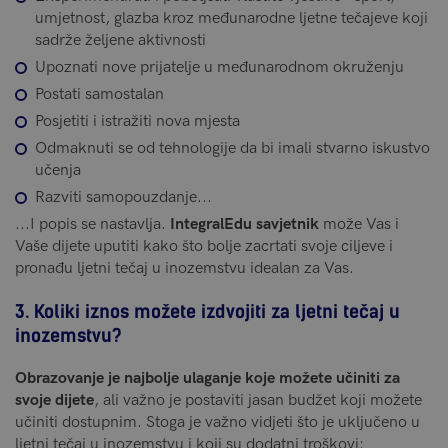
umjetnost, glazba kroz međunarodne ljetne tečajeve koji
sadrže željene aktivnosti
Upoznati nove prijatelje u međunarodnom okruženju
Postati samostalan
Posjetiti i istražiti nova mjesta
Odmaknuti se od tehnologije da bi imali stvarno iskustvo
učenja
Razviti samopouzdanje...
...I popis se nastavlja.
IntegralEdu savjetnik
može Vas i
Vaše dijete uputiti kako što bolje zacrtati svoje ciljeve i
pronađu ljetni tečaj u inozemstvu idealan za Vas.
3. Koliki iznos možete izdvojiti za ljetni tečaj u
inozemstvu?
Obrazovanje je najbolje ulaganje koje možete učiniti za
svoje dijete
, ali važno je postaviti jasan budžet koji možete
učiniti dostupnim. Stoga je važno vidjeti što je uključeno u
ljetni tečaj u inozemstvu i koji su dodatni troškovi: