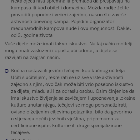
Neka djeca nisu spremna ili premlada da prespavaju na
kampusu ili kod obitelji domaćina. Možda radije želite
provoditi popodne i večeri zajedno, nakon što završe
aktivnosti dnevnog kampa. Pojedini organizatori
međunarodnih kampova nude i ovu mogućnost. Dakle,
od 3. godine života
Vaše dijete može imati takvo iskustvo. Na taj način roditelji
mogu imati zasluženi i opuštajući odmor, a dijete se
razvijati na zaigran način.
Kućna nastava ili jezični tečajevi kod kućnog učitelja
Učiti s učiteljem, rekreirati se uz sve vrste aktivnosti
zajedno s njim, ovo čak može biti vrlo posebno iskustvo
za dijete, mladu ali i za odraslu osobu. Osim činjenice da
ima iskustvo življenja sa zavičajem i upoznavanja lokalne
kulture unutar njega, tečajevi se mogu personalizirati,
ovisno o željenim ciljevima polaznika, bilo da govorimo
o stjecanju općih jezičnih vještina, pripremama za
certificirane ispite, kulturne ili druge specijalizirane
tečajeve.