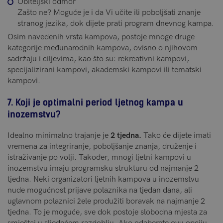
Obiteljski odmor
Zašto ne? Moguće je i da Vi učite ili poboljšati znanje
stranog jezika, dok dijete prati program dnevnog kampa.
Osim navedenih vrsta kampova, postoje mnoge druge
kategorije međunarodnih kampova, ovisno o njihovom
sadržaju i ciljevima, kao što su: rekreativni kampovi,
specijalizirani kampovi, akademski kampovi ili tematski
kampovi.
7. Koji je optimalni period ljetnog kampa u
inozemstvu?
Idealno minimalno trajanje je
2 tjedna.
Tako će dijete imati
vremena za integriranje, poboljšanje znanja, druženje i
istraživanje po volji. Također, mnogi ljetni kampovi u
inozemstvu imaju programsku strukturu od najmanje 2
tjedna. Neki organizatori ljetnih kampova u inozemstvu
nude mogućnost prijave polaznika na tjedan dana, ali
uglavnom polaznici žele produžiti boravak na najmanje 2
tjedna. To je moguće, sve dok postoje slobodna mjesta za