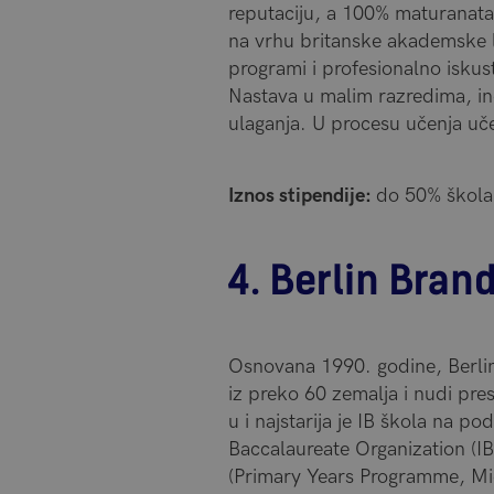
reputaciju, a 100% maturanata 
na vrhu britanske akademske l
programi i profesionalno iskus
Nastava u malim razredima, ind
ulaganja. U procesu učenja učen
Iznos stipendije:
do 50% škola
4. Berlin Bran
Osnovana 1990. godine, Berli
iz preko 60 zemalja i nudi pre
u i najstarija je IB škola na po
Baccalaureate Organization (IB
(Primary Years Programme, Mi