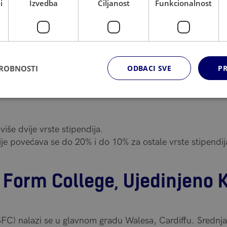
i
Izvedba
Ciljanost
Funkcionalnost
DROBNOSTI
ODBACI SVE
PR
više dvije vrste stipendija.
je povećava se do 20% i do 10% za ostale vrste stipendij
th Form College, Ujedinjeno 
SFC) nalazi se u glavnom gradu Walesa, Cardiffu. Sredn