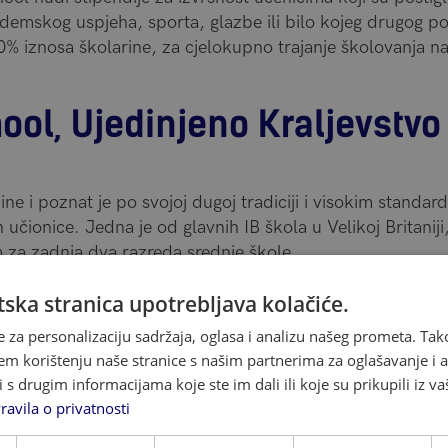
emskog uspjeha, sporta, glazbe ili bilo kojeg drugog po
0% iznosa školarine, za cjelokupno trajanje školovanja n
ol, Ujedinjeno Kraljevstvo
 i poznat je po svojoj dugoj tradiciji i visokim standa
n učionice. Jedna je od glavnih IB škola u Velikoj Britanij
m za zadnja dva razreda srednje škole.
ska stranica upotrebljava kolačiće.
ola s fleksibilnim pristupom u kojoj se stvaraju izvrsni uv
e za personalizaciju sadržaja, oglasa i analizu našeg prometa. Tak
svakog učenika, formiranje liderskih kvaliteta i vještina t
em korištenju naše stranice s našim partnerima za oglašavanje i an
s drugim informacijama koje ste im dali ili koje su prikupili iz va
je škola Oakham:
ravila o privatnosti