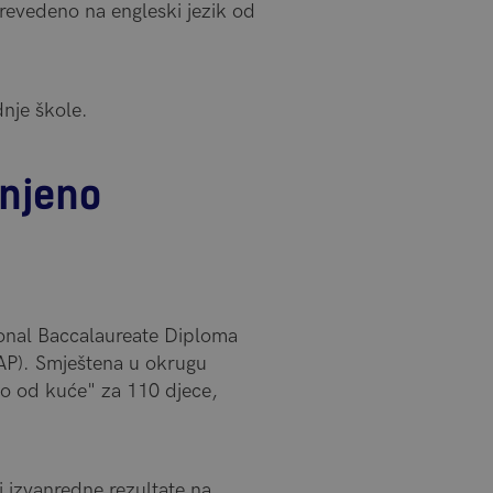
prevedeno na engleski jezik od
nje škole.
injeno
ional Baccalaureate Diploma
AP). Smještena u okrugu
o od kuće" za 110 djece,
i izvanredne rezultate na