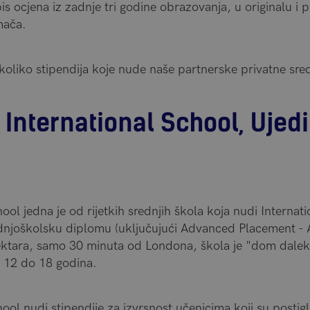
s ocjena iz zadnje tri godine obrazovanja, u originalu i 
mača.
oliko stipendija koje nude naše partnerske privatne sred
International School, Ujed
l jedna je od rijetkih srednjih škola koja nudi Internat
dnjoškolsku diplomu (uključujući Advanced Placement - 
ktara, samo 30 minuta od Londona, škola je "dom dalek
d 12 do 18 godina.
l nudi stipendije za izvrsnost učenicima koji su postigl