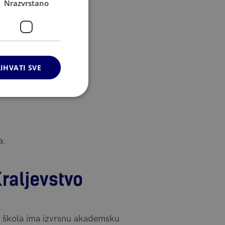
Nrazvrstano
IHVATI SVE
a.
Kraljevstvo
ja škola ima izvrsnu akademsku