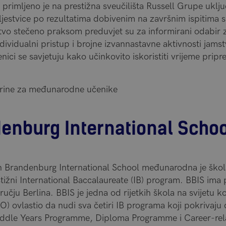
primljeno je na prestižna sveučilišta Russell Grupe ukl
jestvice po rezultatima dobivenim na završnim ispitima s
tvo stečeno praksom preduvjet su za informirani odabir z
ividualni pristup i brojne izvannastavne aktivnosti jamst
ici se savjetuju kako učinkovito iskoristiti vrijeme prip
rine za međunarodne učenike
denburg International Scho
n Brandenburg International School međunarodna je ško
stižni International Baccalaureate (IB) program. BBIS ima
dručju Berlina. BBIS je jedna od rijetkih škola na svijetu ko
O) ovlastio da nudi sva četiri IB programa koji pokrivaj
ddle Years Programme, Diploma Programme i Career-rel