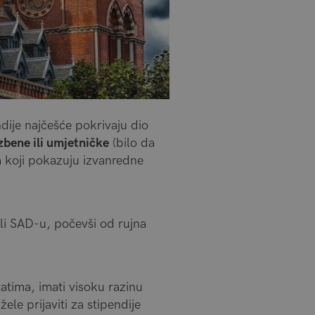
dije najčešće pokrivaju dio
bene ili umjetničke
(bilo da
a koji pokazuju izvanredne
ili SAD-u, počevši od rujna
tatima, imati visoku razinu
ele prijaviti za stipendije