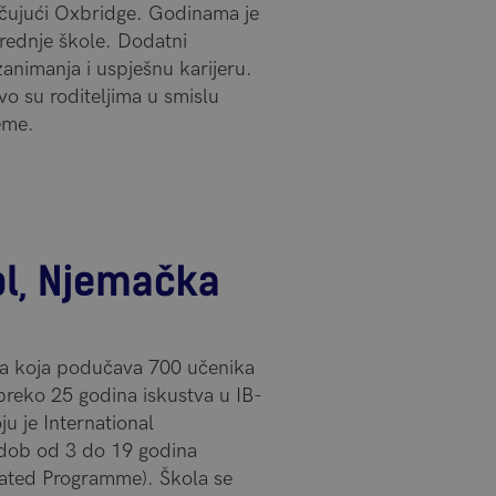
jučujući Oxbridge. Godinama je
rednje škole. Dodatni
animanja i uspješnu karijeru.
vo su roditeljima u smislu
reme.
ol, Njemačka
la koja podučava 700 učenika
 preko 25 godina iskustva u IB-
ju je International
u dob od 3 do 19 godina
ated Programme). Škola se