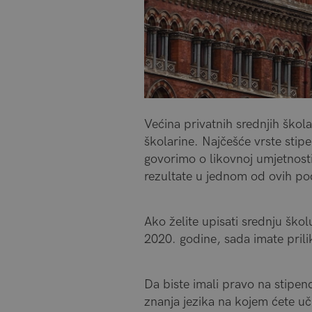
Većina privatnih srednjih škol
školarine. Najčešće vrste stip
govorimo o likovnoj umjetnosti
rezultate u jednom od ovih po
Ako želite upisati srednju škol
2020. godine, sada imate priliku
Da biste imali pravo na stipend
znanja jezika na kojem ćete uči