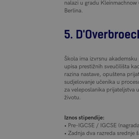
nalazi u gradu Kleinmachnow 
Berlina.
5. D'Overbroec
Škola ima izvrsnu akademsku r
upisa prestižnih sveučilišta 
razina nastave, opuštena prija
sudjelovanje učenika u proces
za veleposlanika prijateljstva
životu.
Iznos stipendije:
• Pre-IGCSE / IGCSE (nagrada 
• Zadnja dva razreda srednje š