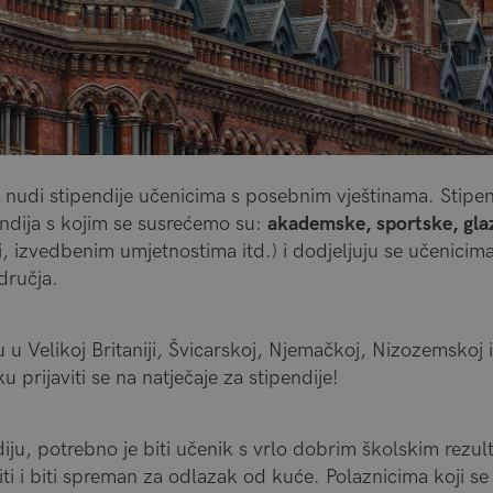
a nudi stipendije učenicima s posebnim vještinama. Stipen
endija s kojim se susrećemo su:
akademske, sportske, glaz
, izvedbenim umjetnostima itd.) i dodjeljuju se učenicim
dručja.
u u Velikoj Britaniji, Švicarskoj, Njemačkoj, Nizozemskoj 
 prijaviti se na natječaje za stipendije!
iju, potrebno je biti učenik s vrlo dobrim školskim rezul
ti i biti spreman za odlazak od kuće. Polaznicima koji se ž