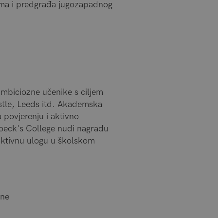
ama i predgrađa jugozapadnog
ambiciozne učenike s ciljem
stle, Leeds itd. Akademska
 povjerenju i aktivno
roeck's College nudi nagradu
 aktivnu ulogu u školskom
ine