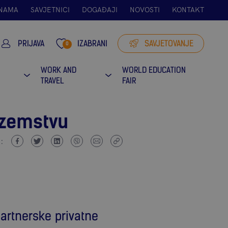
 NAMA
SAVJETNICI
DOGAĐAJI
NOVOSTI
KONTAKT
PRIJAVA
IZABRANI
SAVJETOVANJE
0
I
WORK AND
WORLD EDUCATION
TRAVEL
FAIR
ozemstvu
i:
artnerske privatne