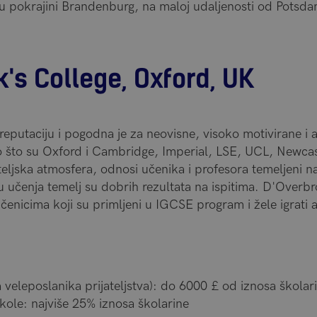
u pokrajini Brandenburg, na maloj udaljenosti od Potsd
k's College, Oxford, UK
eputaciju i pogodna je za neovisne, visoko motivirane i 
kao što su Oxford i Cambridge, Imperial, LSE, UCL, Newca
teljska atmosfera, odnosi učenika i profesora temeljeni na
u učenja temelj su dobrih rezultata na ispitima. D'Overb
 učenicima koji su primljeni u IGCSE program i žele igrati
veleposlanika prijateljstva): do 6000 £ od iznosa školar
kole: najviše 25% iznosa školarine