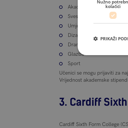
Nužno potrebn
kolačići
Akademski
Svestrani
Umjetnost
Dizajn i tehnologija
PRIKAŽI PO
Drama
Glazba
Sport
Učenici se mogu prijaviti za naj
Vrijednost akademske stipendi
3. Cardiff Six
Cardiff Sixth Form College (C