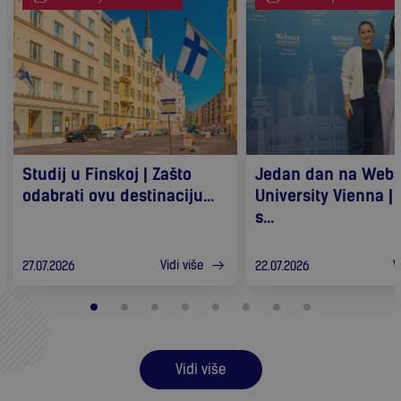
Studij u Finskoj | Zašto
Jedan dan na Webs
odabrati ovu destinaciju...
University Vienna |
s...
Vidi više
V
27.07.2026
22.07.2026
Vidi više