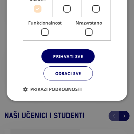
Funkcionalnost
Nrazvrstano
GODINA ISKUSTVA
UREDA U 6 ZEMALJA
PRIHVATI SVE
1000+
18000+
ODBACI SVE
PRIKAŽI PODROBNOSTI
PARTNERA U VIŠE OD 25 ZEMALJA
ZADOVOLJNIH KLIJENATA
NAŠI UČENICI I STUDENTI