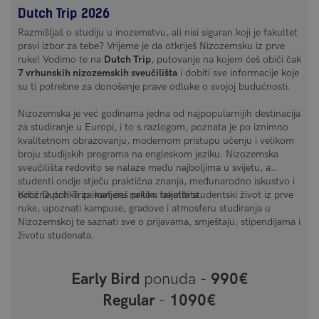
Dutch Trip 2026
Razmišljaš o studiju u inozemstvu, ali nisi siguran koji je fakultet
pravi izbor za tebe? Vrijeme je da otkriješ Nizozemsku iz prve
ruke! Vodimo te na
Dutch Trip
, putovanje na kojem ćeš obići čak
7 vrhunskih nizozemskih sveučilišta
i dobiti sve informacije koje
su ti potrebne za donošenje prave odluke o svojoj budućnosti.
Nizozemska je već godinama jedna od najpopularnijih destinacija
za studiranje u Europi, i to s razlogom, poznata je po iznimno
kvalitetnom obrazovanju, modernom pristupu učenju i velikom
broju studijskih programa na engleskom jeziku. Nizozemska
sveučilišta redovito se nalaze među najboljima u svijetu, a
studenti ondje stječu praktična znanja, međunarodno iskustvo i
odlične prilike za karijeru nakon fakulteta.
Kroz Dutch Trip imat ćeš priliku osjetiti studentski život iz prve
ruke, upoznati kampuse, gradove i atmosferu studiranja u
Nizozemskoj te saznati sve o prijavama, smještaju, stipendijama i
životu studenata.
Early Bird
ponuda -
990€
Regular
-
1090€