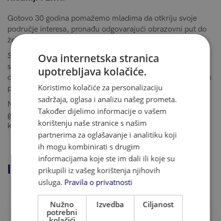
Gotovo 30 godina pomažemo mladima da otkriju svoje
područje interesa, pronađu odgovarajući obrazovni put do
željene karijere te steknu najbolje moguće obrazovanje.
Surađujemo sa svima koji žele unaprijediti svoje znanje
Ova internetska stranica
stranih jezika, nastaviti obrazovanje na najboljim
upotrebljava kolačiće.
obrazovnim institucijama ili unaprijediti vještine u željenom
Koristimo kolačiće za personalizaciju
području.
sadržaja, oglasa i analizu našeg prometa.
Naši stručni obrazovni savjetnici prolaze desetke obuka
Također dijelimo informacije o vašem
godišnje kako bi svakom klijentu ponudili 100%
korištenju naše stranice s našim
kompetentan, individualan i cjeloviti pristup.
partnerima za oglašavanje i analitiku koji
ih mogu kombinirati s drugim
informacijama koje ste im dali ili koje su
INTEGRALEDU U BROJEVIMA
prikupili iz vašeg korištenja njihovih
usluga.
Pravila o privatnosti
Nužno
Izvedba
Ciljanost
potrebni
30
16
kolačići