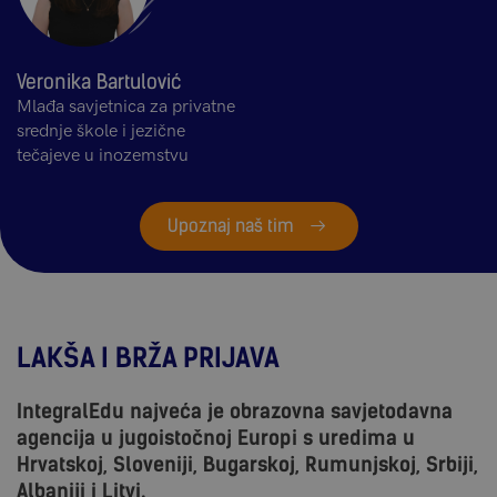
Veronika Bartulović
Mlađa savjetnica za privatne
srednje škole i jezične
tečajeve u inozemstvu
Upoznaj naš tim
LAKŠA I BRŽA PRIJAVA
IntegralEdu najveća je obrazovna savjetodavna
agencija u jugoistočnoj Europi s uredima u
Hrvatskoj, Sloveniji, Bugarskoj, Rumunjskoj, Srbiji,
Albaniji i Litvi.