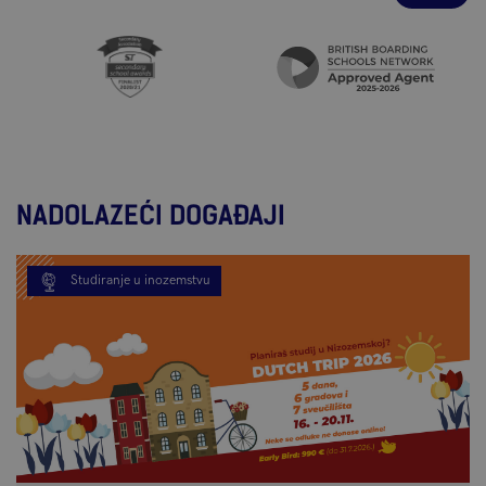
provjeravanjem statusa moje aplikacije, slanjem e-
mailova i održavanjem komunikacije sa mnom, Tea se
iskazala svojom profesionalnošću i trudom. Kasnije
mi je pomogla u traženju letova, provjeravanju uvjeta i
donošenju konačne odluke.
NADOLAZEĆI DOGAĐAJI
Studiranje u inozemstvu